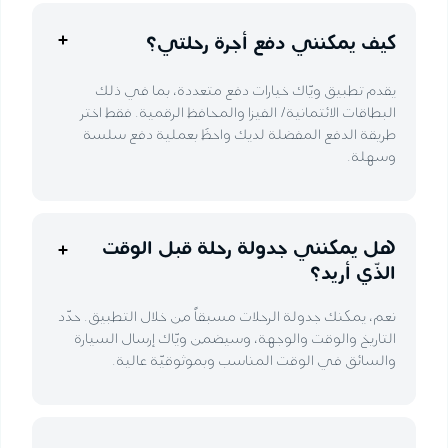
كيف يمكنني دفع أجرة رحلتي؟
يقدم تطبيق ويّاك خيارات دفع متعددة، بما في ذلك
البطاقات الائتمانية/ الفيزا والمحافظ الرقمية. فقط اختر
طريقة الدفع المفضلة لديك واحظَ بعملية دفع سلسة
وسهلة.
هل يمكنني جدولة رحلة قبل الوقت
الذّي أريد؟
نعم، يمكنك جدولة الرحلات مسبقاً من خلال التطبيق. حدّد
التاريخ والوقت والوجهة، وسيضمن ويّاك إرسال السيارة
والسائق في الوقت المناسب وبموثوقيّة عالية.