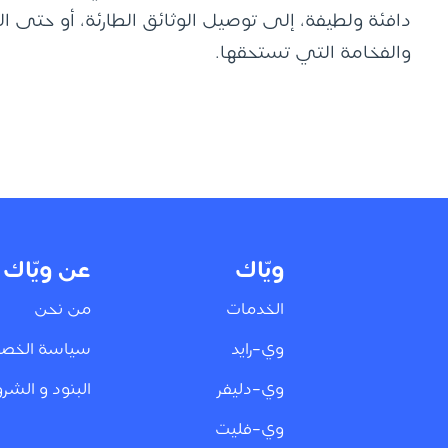
دافئة ولطيفة، إلى توصيل الوثائق الطارئة، أو حتى 
والفخامة التي تستحقها.
ويّاك
عن ويّاك
الخدمات
من نحن
وي-رايد
سياسة الخص
وي-دليفر
البنود و الشر
وي-فليت