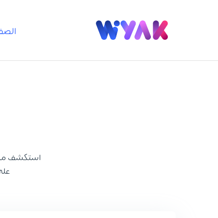
الصف
استكشف مجموع
على