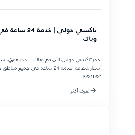
تاكسي حولي | خدمة 4
وياك
احجز تاكسي حولي الآن مع وياك — حجز فوري، سا
22211221.
تعرف أكثر