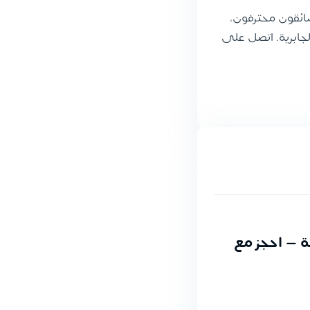
سائقون محترفون،
مناطق الجابرية. اتصل على
لكبير | خدمة 24 ساعة — احجز مع