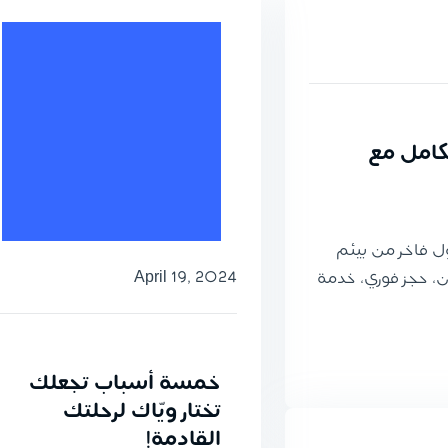
لكامل مع
ل فاخر من بيئم
April 19, 2024
، حجز فوري، خدمة
خمسة أسباب تجعلك
تختار ويّاك لرحلتك
القادمة!