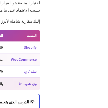
اختيار المنصة هو القرار 
بسبب الاعتماد على ما هو
إليك مقارنة شاملة لأبرز 
المنصة
ال
Shopify
$29–99
WooCommerce
مج
سلة / زد
79–599 ريال/
وي-شوب ✨
بال
💡 الدرس الذي يتعلم