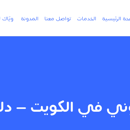
حة الرئيسية
الخدمات
تواصل معنا
المدونة
ويّاك 
روني في الكويت — د