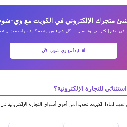
شئ متجرك الإلكتروني في الكويت مع وي-شو
افي، دفع إلكتروني، وتوصيل — كل شيء من منصة كويتية واحدة بدون تعق
🛒 ابدأ مع وي-شوب الآن
تثنائي للتجارة الإلكترونية؟
ن تفهم لماذا الكويت تحديداً من أقوى أسواق التجارة الإلكترونية 