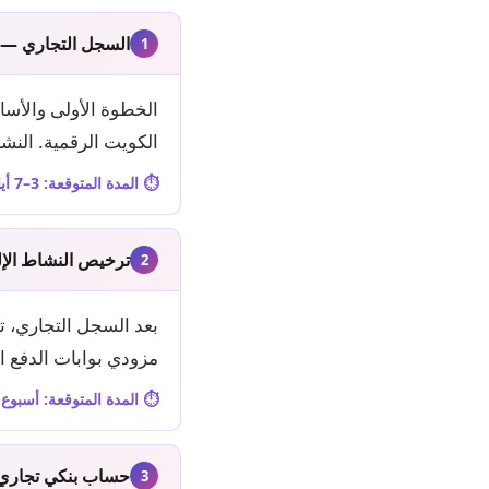
السجل التجاري — و
1
الخطوة الأولى والأساس
الكويت الرقمية. النشا
⏱️ المدة المتوقعة: 3–7 أيام عمل | يمكن إتمامها إلكترونياً بالكامل
ترخيص النشاط الإل
2
بعد السجل التجاري، 
مزودي بوابات الدفع الكويتية كـ KNET ق
⏱️ المدة المتوقعة: أسبوع
حساب بنكي تجاري
3