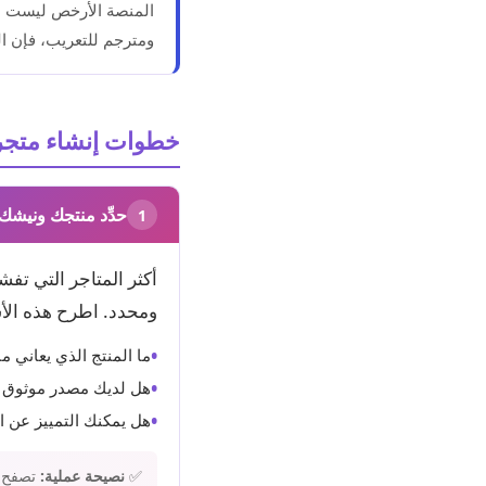
ومترجم للتعريب، فإن ال
خطوات إنشاء متجرك
حدِّد منتجك ونيشك
1
أكثر المتاجر التي تف
ومحدد. اطرح هذه الأ
•
ما المنتج الذي يعاني 
•
هل لديك مصدر موثوق ل
•
هل يمكنك التمييز عن ال
✅
نصيحة عملية:
تصفح إ