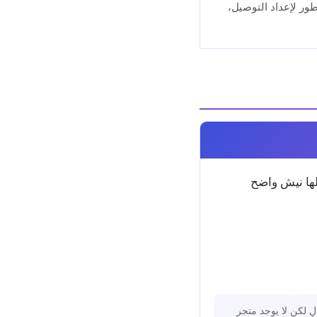
دائماً الأوفر — إذا اضطررت لاحقاً إلى دفع تكاليف إضافية لربط KNET، ومطور لإعداد التوصيل،
لها نيش واضح
 لكن لا يوجد متجر