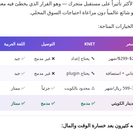
الأكثر تأثيراً على مستقبل متجرك — وهو القرار الذي يخطئ فيه معظ
 شائع عالمياً دون مراعاة احتياجات السوق المحلي.
الخيارات المتاحة:
سعر
KNET
التوصيل
اللغة العربية
$2/شهر
🔧 يحتاج إعداد
❌ غير مدمج
✅ جيد
اني + استضافة
🔧 يحتاج plugin
❌ غير مدمج
✅ جيد
شهر
⚠️ محدود بالكويت
✅ جزئياً
✅ ممتاز
دينار الكويتي
✅ مدمج
✅ مدمج
✅ ممتاز
ه كثيرون بعد خسارة الوقت والمال: