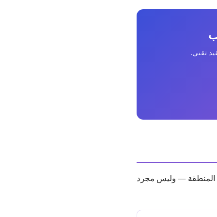
ب
يد تقني.
في المنطقة — وليس مجرد